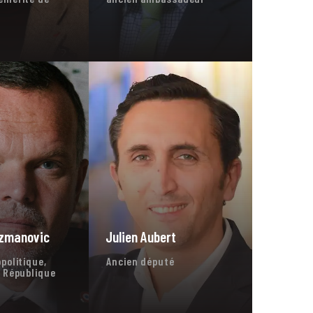
uzmanovic
Julien Aubert
politique,
Ancien député
 République