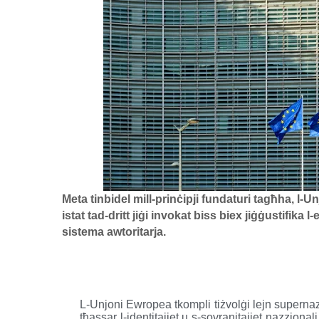
Meta tinbidel mill-prinċipji fundaturi tagħha, l-Unj
istat tad-dritt jiġi invokat biss biex jiġġustifika l-
sistema awtoritarja.
L-Unjoni Ewropea tkompli tiżvolġi lejn supernazz
tħassar l-identitajiet u s-sovranitajiet nazzjonali