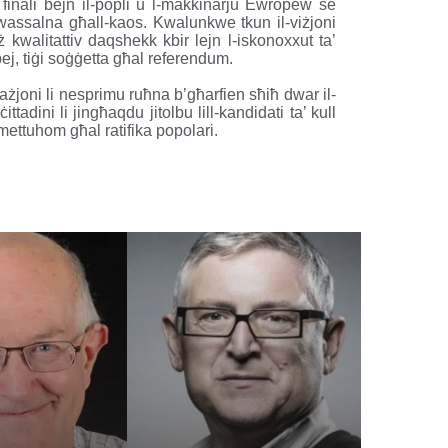
i finali bejn il-popli u l-makkinarju Ewropew se
i twassalna għall-kaos. Kwalunkwe tkun il-viżjoni
iż kwalitattiv daqshekk kbir lejn l-iskonoxxut ta’
pej, tiġi soġġetta għal referendum.
każjoni li nesprimu ruħna b’għarfien sħiħ dwar il-
ittadini li jingħaqdu jitolbu lill-kandidati ta’ kull
mettuhom għal ratifika popolari.