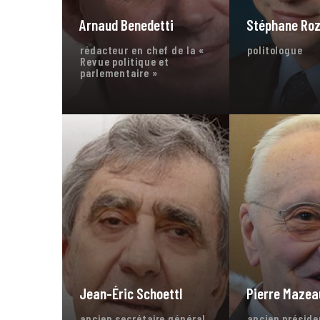
Arnaud Benedetti
Stéphane Ro
rédacteur en chef de la «
politologue
Revue politique et
parlementaire »
Jean-Éric Schoettl
Pierre Mazea
ancien secrétaire général
ancien préside