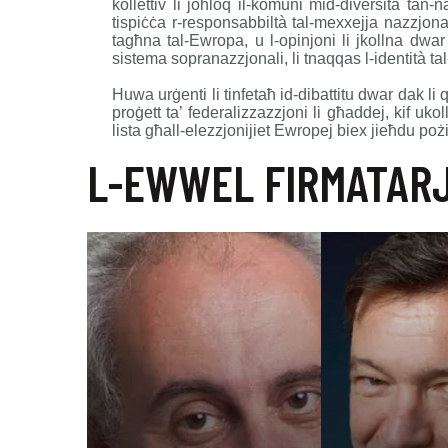
kollettiv li joħloq il-komuni mid-diversità tan-
tispiċċa r-responsabbiltà tal-mexxejja nazzjonal
tagħna tal-Ewropa, u l-opinjoni li jkollna dwar i
sistema sopranazzjonali, li tnaqqas l-identità tal
Huwa urġenti li tinfetaħ id-dibattitu dwar dak li
proġett ta’ federalizzazzjoni li għaddej, kif ukoll 
lista għall-elezzjonijiet Ewropej biex jieħdu po
L-EWWEL FIRMATARJ