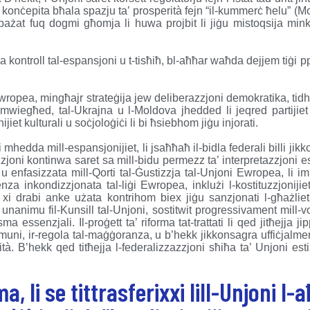
nt konċepita bħala spazju ta’ prosperità fejn “il-kummerċ ħelu” (
 ibbażat fuq dogmi għomja li huwa projbit li jiġu mistoqsija minke
 kontroll tal-espansjoni u t-tisħiħ, bl-aħħar waħda dejjem tiġi
i Ewropea, mingħajr strateġija jew deliberazzjoni demokratika, tid
mwiegħed, tal-Ukrajna u l-Moldova jhedded li jeqred partijiet
iet kulturali u soċjoloġiċi li bi ħsiebhom jiġu injorati.
li mhedda mill-espansjonijiet, li jsaħħaħ il-bidla federali billi jik
azzjoni kontinwa saret sa mill-bidu permezz ta’ interpretazzjoni e
 u enfasizzata mill-Qorti tal-Ġustizzja tal-Unjoni Ewropea, li
enza inkondizzjonata tal-liġi Ewropea, inklużi l-kostituzzjonijiet
u xi drabi anke użata kontrihom biex jiġu sanzjonati l-għażliet
 unanimu fil-Kunsill tal-Unjoni, sostitwit progressivament mill-v
 essenzjali. Il-proġett ta’ riforma tat-trattati li qed jitħejja jip
omuni, ir-regola tal-maġġoranza, u b’hekk jikkonsagra uffiċjalment
tà. B’hekk qed titħejja l-federalizzazzjoni sħiħa ta’ Unjoni est
a, li se tittrasferixxi lill-Unjoni l-