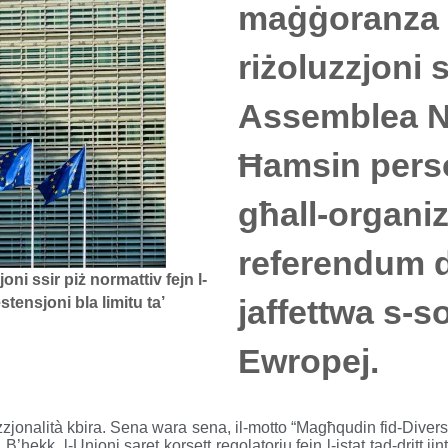
maġġoranza k
riżoluzzjoni s
Assemblea Na
Ħamsin perso
għall-organiz
referendum d
oni ssir piż normattiv fejn l-
jaffettwa s-so
estensjoni bla limitu ta’
Ewropej.
jonalità kbira. Sena wara sena, il-motto “Magħqudin fid-Diversit
. B’hekk, l-Unjoni saret korsett regolatorju fejn l-istat tad-dritt ji