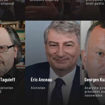
tutionnel
droit public
 Taguieff
Éric Anceau
Georges K
historien
historien
Analyste géo
S
président de
souveraine