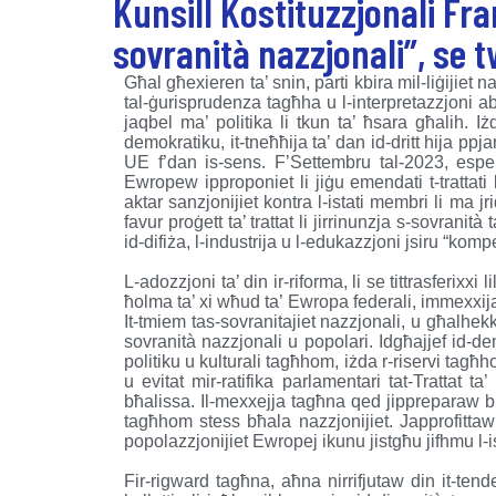
Kunsill Kostituzzjonali Fra
sovranità nazzjonali”, se t
Għal għexieren ta’ snin, parti kbira mil-liġijiet n
tal-ġurisprudenza tagħha u l-interpretazzjoni abbuż
jaqbel ma’ politika li tkun ta’ ħsara għalih. 
demokratiku, it-tneħħija ta’ dan id-dritt hija pp
UE f’dan is-sens. F’Settembru tal-2023, esper
Ewropew ipproponiet li jiġu emendati t-trattati
aktar sanzjonijiet kontra l-istati membri li ma 
favur proġett ta’ trattat li jirrinunzja s-sovranità 
id-difiża, l-industrija u l-edukazzjoni jsiru “kom
L-adozzjoni ta’ din ir-riforma, li se tittrasferixx
ħolma ta’ xi wħud ta’ Ewropa federali, immexxija
It-tmiem tas-sovranitajiet nazzjonali, u għalhek
sovranità nazzjonali u popolari. Idgħajjef id-de
politiku u kulturali tagħhom, iżda r-riservi tagħ
u evitat mir-ratifika parlamentari tat-Trattat t
bħalissa. Il-mexxejja tagħna qed jippreparaw bi
tagħhom stess bħala nazzjonijiet. Japprofitta
popolazzjonijiet Ewropej ikunu jistgħu jifhmu l-
Fir-rigward tagħna, aħna nirrifjutaw din it-te