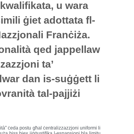
walifikata, u wara
imili ġiet adottata fl-
zzjonali Franċiża.
nalità qed jappellaw
zazzjoni ta’
war dan is-suġġett li
vranità tal-pajjiżi
à” ċeda postu għal ċentralizzazzjoni uniformi li
ntuża biss biex jiġġustifika l-espansjoni bla limitu