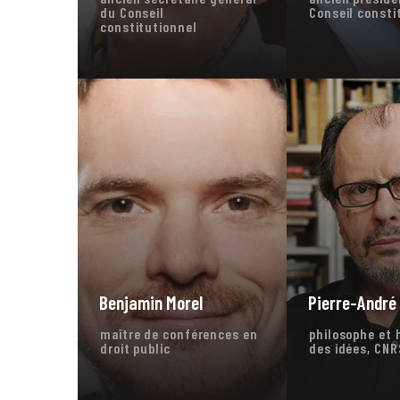
du Conseil
Conseil consti
constitutionnel
Benjamin Morel
Pierre-André
maître de conférences en
philosophe et 
droit public
des idées, CNR