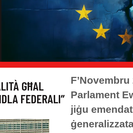
F’Novembru 20
ALITÀ GĦAL
Parlament Ew
IDLA FEDERALI”
jiġu emendati 
ġeneralizzata