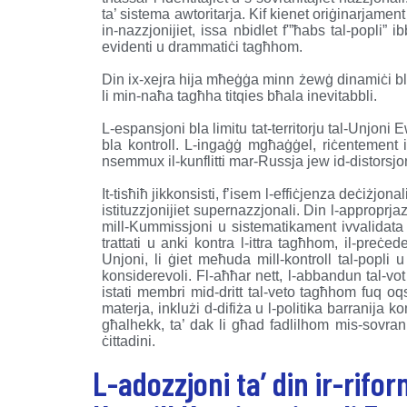
ta’ sistema awtoritarja. Kif kienet oriġinarjame
in-nazzjonijiet, issa nbidlet f'”ħabs tal-popli”
evidenti u drammatiċi tagħhom.
Din ix-xejra hija mħeġġa minn żewġ dinamiċi bla
li min-naħa tagħha titqies bħala inevitabbli.
L-espansjoni bla limitu tat-territorju tal-Unjon
bla kontroll. L-ingaġġ mgħaġġel, riċentement i
nsemmux il-kunflitti mar-Russja jew id-distorsjonij
It-tisħiħ jikkonsisti, f’isem l-effiċjenza deċiżjona
istituzzjonijiet supernazzjonali. Din l-approprj
mill-Kummissjoni u sistematikament ivvalidata
trattati u anki kontra l-ittra tagħhom, il-preċed
Unjoni, li ġiet meħuda mill-kontroll tal-popli 
konsiderevoli. Fl-aħħar nett, l-abbandun tal-vot
istati membri mid-dritt tal-veto tagħhom fuq oqsma
materja, inklużi d-difiża u l-politika barranija k
għalhekk, ta’ dak li għad fadlilhom mis-sovrani
ċittadini.
L-adozzjoni ta’ din ir-riform