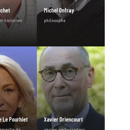
uchet
Michel Onfray
et historien
philosophe
 Le Pourhiet
Xavier Driencourt
émérite de
ancien ambassadeur