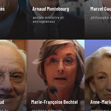
zès
Arnaud Montebourg
Marcel Ga
ancien ministre et
philosophe 
entrepreneur
ud
Marie-Françoise Bechtel
Anne-Marie
nt du
ancienne députée
professeur 