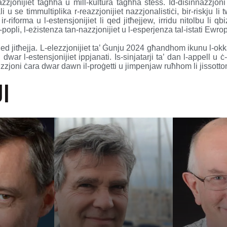
nazzjonijiet tagħha u mill-kultura tagħha stess. Id-disinnazzjon
i u se timmultiplika r-reazzjonijiet nazzjonalistiċi, bir-riskju l
r-riforma u l-estensjonijiet li qed jitħejjew, irridu nitolbu li qb
-popli, l-eżistenza tan-nazzjonijiet u l-esperjenza tal-istati Ewro
 qed jitħejja. L-elezzjonijiet ta’ Ġunju 2024 għandhom ikunu l-ok
dwar l-estensjonijiet ippjanati. Is-sinjatarji ta’ dan l-appell u ċ-ċ
żizzjoni ċara dwar dawn il-proġetti u jimpenjaw ruħhom li jissotto
I