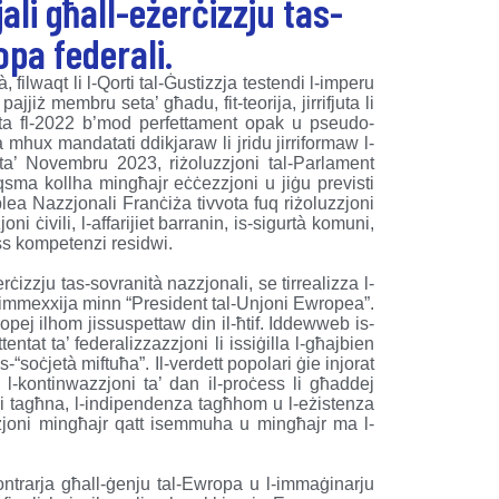
ali għall-eżerċizzju tas-
opa federali.
, filwaqt li l-Qorti tal-Ġustizzja testendi l-imperu
ajjiż membru seta’ għadu, fit-teorija, jirrifjuta li
zzata fl-2022 b’mod perfettament opak u pseudo-
a mhux mandatati ddikjaraw li jridu jirriformaw l-
ta’ Novembru 2023, riżoluzzjoni tal-Parlament
oqsma kollha mingħajr eċċezzjoni u jiġu previsti
blea Nazzjonali Franċiża tivvota fuq riżoluzzjoni
joni ċivili, l-affarijiet barranin, is-sigurtà komuni,
biss kompetenzi residwi.
erċizzju tas-sovranità nazzjonali, se tirrealizza l-
”, immexxija minn “President tal-Unjoni Ewropea”.
opej ilhom jissuspettaw din il-ħtif. Iddewweb is-
tat ta’ federalizzazzjoni li issiġilla l-għajbien
“soċjetà miftuħa”. Il-verdett popolari ġie injorat
a l-kontinwazzjoni ta’ dan il-proċess li għaddej
iżi tagħna, l-indipendenza tagħhom u l-eżistenza
zzjoni mingħajr qatt isemmuha u mingħajr ma l-
ontrarja għall-ġenju tal-Ewropa u l-immaġinarju