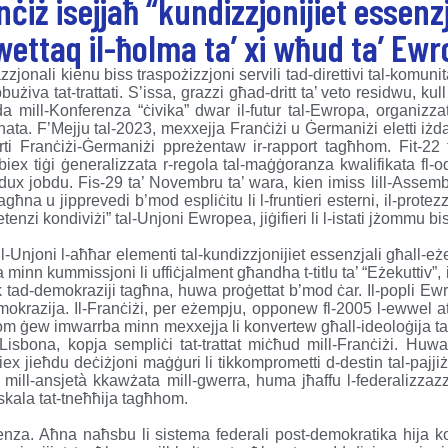
nċiż isejjaħ “kundizzjonijiet essenzj
wettaq il-ħolma ta’ xi wħud ta’ Ewr
azzjonali kienu biss traspożizzjoni servili tad-direttivi tal-komunità
iva tat-trattati. S’issa, grazzi għad-dritt ta’ veto residwu, kull p
Iżda mill-Konferenza “ċivika” dwar il-futur tal-Ewropa, organi
janata. F’Mejju tal-2023, mexxejja Franċiżi u Ġermaniżi eletti iżd
ti Franċiżi-Ġermaniżi ppreżentaw ir-rapport tagħhom. Fit-22 
 biex tiġi ġeneralizzata r-regola tal-maġġoranza kwalifikata fl-
jridux jobdu. Fis-29 ta’ Novembru ta’ wara, kien imiss lill-Assem
tagħna u jipprevedi b’mod espliċitu li l-fruntieri esterni, il-protezz
petenzi kondiviżi” tal-Unjoni Ewropea, jiġifieri li l-istati jżommu 
i lill-Unjoni l-aħħar elementi tal-kundizzjonijiet essenzjali għall-eż
 minn kummissjoni li uffiċjalment għandha t-titlu ta’ “Eżekuttiv
k tad-demokraziji tagħna, huwa proġettat b’mod ċar. Il-popli Ewr
mokrazija. Il-Franċiżi, per eżempju, opponew fl-2005 l-ewwel atten
hom ġew imwarrba minn mexxejja li konvertew għall-ideoloġija tas-
a’ Lisbona, kopja sempliċi tat-trattat miċħud mill-Franċiżi. Huw
ex jieħdu deċiżjoni maġġuri li tikkomprometti d-destin tal-pajj
w mill-ansjetà kkawżata mill-gwerra, huma jħaffu l-federalizza
iskala tat-tneħħija tagħhom.
ndenza. Aħna naħsbu li sistema federali post-demokratika hija k