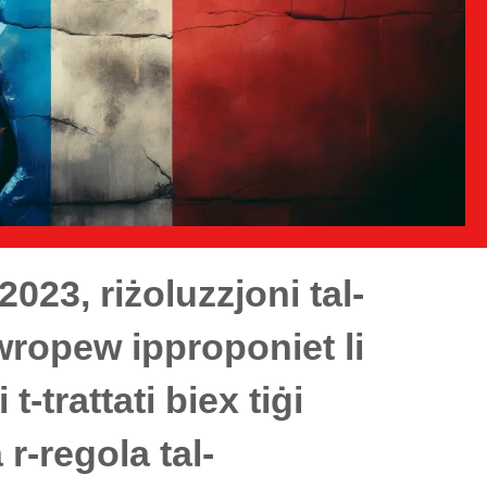
23, riżoluzzjoni tal-
ropew ipproponiet li
t-trattati biex tiġi
 r-regola tal-